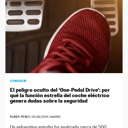
NEWSLETTER
SÍGUENOS
CONDUCIR
El peligro oculto del ‘One-Pedal Drive’: por
qué la función estrella del coche eléctrico
genera dudas sobre la seguridad
RUBÉN PÉREZ
|
02/08/2026
| MADRID
Un exhaustivo estudio ha analizado cerca de 500