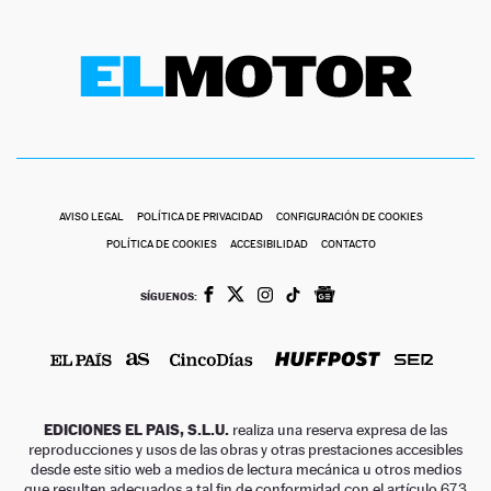
AVISO LEGAL
POLÍTICA DE PRIVACIDAD
CONFIGURACIÓN DE COOKIES
POLÍTICA DE COOKIES
ACCESIBILIDAD
CONTACTO
SÍGUENOS:
EDICIONES EL PAIS, S.L.U.
realiza una reserva expresa de las
reproducciones y usos de las obras y otras prestaciones accesibles
desde este sitio web a medios de lectura mecánica u otros medios
que resulten adecuados a tal fin de conformidad con el artículo 67.3