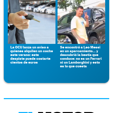
La OCU lanza un aviso a
Se encontró a Leo Messi
quienes alquilen un coche
en un aparcamiento... y
este verano: este
descubrió la bestia que
despiste puede costarte
conduce: no es un Ferrari
cientos de euros
ni un Lamborghini y esto
es lo que cuesta