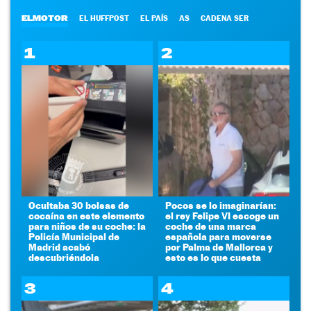
ELMOTOR
EL HUFFPOST
EL PAÍS
AS
CADENA SER
1
2
Ocultaba 30 bolsas de
Pocos se lo imaginarían:
cocaína en este elemento
el rey Felipe VI escoge un
para niños de su coche: la
coche de una marca
Policía Municipal de
española para moverse
Madrid acabó
por Palma de Mallorca y
descubriéndola
esto es lo que cuesta
3
4