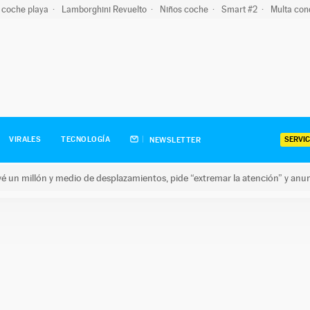
 coche playa
Lamborghini Revuelto
Niños coche
Smart #2
Multa con
SERVIC
VIRALES
TECNOLOGÍA
NEWSLETTER
revé un millón y medio de desplazamientos, pide “extremar la atención” y anu
n millón y medio de desplazamientos, pide “extremar la atención”