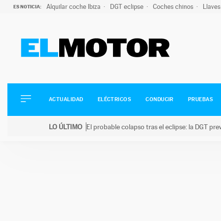
Alquilar coche Ibiza
DGT eclipse
Coches chinos
Llaves
ES NOTICIA:
ACTUALIDAD
ELÉCTRICOS
CONDUCIR
ACTUALIDAD
ELÉCTRICOS
CONDUCIR
PRUEBAS
PRUEBAS
Saltar
VIRALES
LO ÚLTIMO
El probable colapso tras el eclipse: la DGT p
al
PODCAST
LO ÚLTIMO
El probable colapso tras el eclipse: la DGT prevé u
contenido
MOTOS
TECNOLOGÍA
SUPERCOCHES
MOTORTV
PREMIOS
SERVICIOS