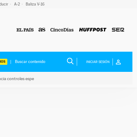
ducir
A-2
Baliza V-16
IOS
INICIAR SESIÓN
ncia controles espe
 y anuncia controles espe