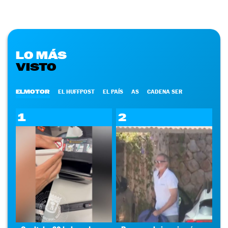
LO MÁS
VISTO
ELMOTOR
EL HUFFPOST
EL PAÍS
AS
CADENA SER
1
2