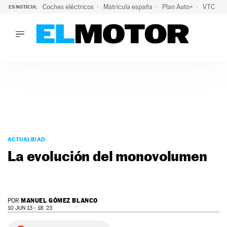
Coches eléctricos
Matrícula españa
Plan Auto+
VTC
ES NOTICIA:
LO ÚLTIMO
La Lista Blanca del Programa Auto+: todos los coches eléct
LO ÚLTIMO
La Lista Blanca del Programa Auto+: todos los coches eléctr
ACTUALIDAD
ELÉCTRICOS
CONDUCIR
PRUEBAS
Saltar
VIRALES
al
ACTUALIDAD
PODCAST
contenido
La evolución del monovolumen
MOTOS
TECNOLOGÍA
SUPERCOCHES
MOTORTV
MANUEL GÓMEZ BLANCO
POR
PREMIOS
10 JUN 13 - 18: 23
SERVICIOS