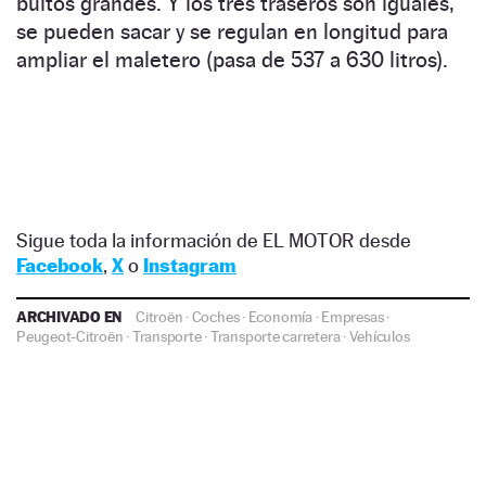
bultos grandes. Y los tres traseros son iguales,
se pueden sacar y se regulan en longitud para
ampliar el maletero (pasa de 537 a 630 litros).
Sigue toda la información de EL MOTOR desde
Facebook
,
X
o
Instagram
ARCHIVADO EN
Citroën
·
Coches
·
Economía
·
Empresas
·
Peugeot-Citroën
·
Transporte
·
Transporte carretera
·
Vehículos