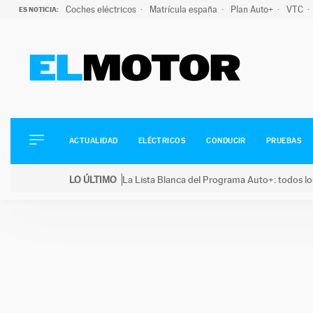
Coches eléctricos
Matrícula españa
Plan Auto+
VTC
ES NOTICIA:
ACTUALIDAD
ELÉCTRICOS
CONDUCIR
ACTUALIDAD
ELÉCTRICOS
CONDUCIR
PRUEBAS
PRUEBAS
Saltar
VIRALES
LO ÚLTIMO
La Lista Blanca del Programa Auto+: todos lo
al
PODCAST
LO ÚLTIMO
La Lista Blanca del Programa Auto+: todos los coc
contenido
MOTOS
TECNOLOGÍA
SUPERCOCHES
MOTORTV
PREMIOS
SERVICIOS