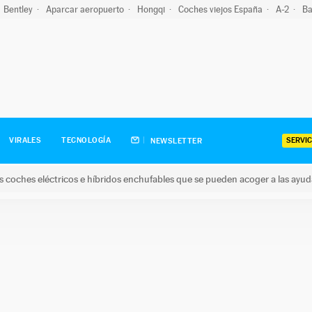
Bentley
Aparcar aeropuerto
Hongqi
Coches viejos España
A-2
Ba
SERVIC
VIRALES
TECNOLOGÍA
NEWSLETTER
s coches eléctricos e híbridos enchufables que se pueden acoger a las ayu
hes eléctricos e híbridos enchufables que se pueden acoger a la