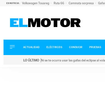
Volkswagen Touareg
Ruta 66
Caminata sorpresa
Gafa
ES NOTICIA:
ACTUALIDAD
ELÉCTRICOS
CONDUCIR
ACTUALIDAD
ELÉCTRICOS
CONDUCIR
PRUEBAS
PRUEBAS
Saltar
VIRALES
LO ÚLTIMO
Ni se te ocurra usar las gafas del eclipse al v
al
PODCAST
LO ÚLTIMO
Ni se te ocurra usar las gafas del eclipse al volant
contenido
MOTOS
TECNOLOGÍA
SUPERCOCHES
MOTORTV
PREMIOS
SERVICIOS