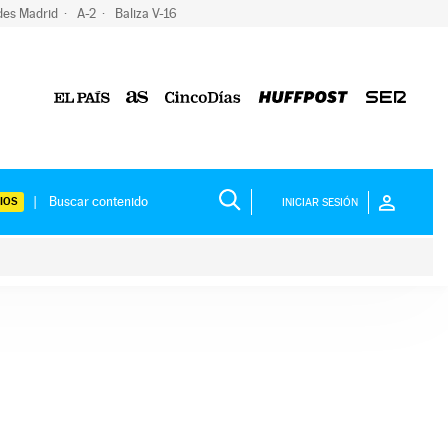
des Madrid
A-2
Baliza V-16
IOS
INICIAR SESIÓN