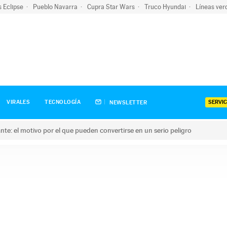
s Eclipse
Pueblo Navarra
Cupra Star Wars
Truco Hyundai
Líneas ver
SERVIC
VIRALES
TECNOLOGÍA
NEWSLETTER
olante: el motivo por el que pueden convertirse en un serio peligro
e: el motivo por el que pueden convertirse en un serio peligro