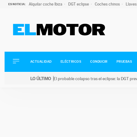
Alquilar coche Ibiza
DGT eclipse
Coches chinos
Llaves
ES NOTICIA:
ACTUALIDAD
ELÉCTRICOS
CONDUCIR
ACTUALIDAD
ELÉCTRICOS
CONDUCIR
PRUEBAS
PRUEBAS
Saltar
VIRALES
LO ÚLTIMO
El probable colapso tras el eclipse: la DGT p
al
PODCAST
LO ÚLTIMO
El probable colapso tras el eclipse: la DGT prevé u
contenido
MOTOS
TECNOLOGÍA
SUPERCOCHES
MOTORTV
PREMIOS
SERVICIOS