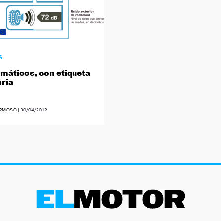
S
máticos, con etiqueta
oria
ERMOSO
|
30/04/2012