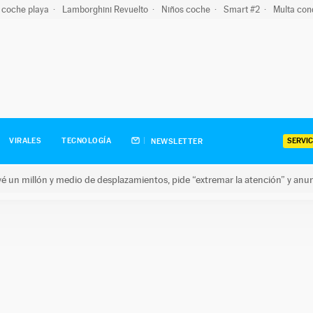
 coche playa
Lamborghini Revuelto
Niños coche
Smart #2
Multa con
SERVIC
VIRALES
TECNOLOGÍA
NEWSLETTER
revé un millón y medio de desplazamientos, pide “extremar la atención” y anu
n millón y medio de desplazamientos, pide “extremar la atención”