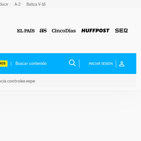
ducir
A-2
Baliza V-16
IOS
INICIAR SESIÓN
ncia controles espe
 y anuncia controles espe