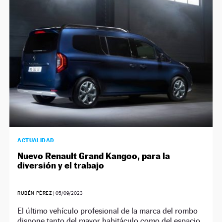
NEWSLETTER
SÍGUENOS
ACTUALIDAD
Nuevo Renault Grand Kangoo, para la
diversión y el trabajo
RUBÉN PÉREZ
|
05/09/2023
El último vehículo profesional de la marca del rombo
dispone tanto del mayor habitáculo como del espacio