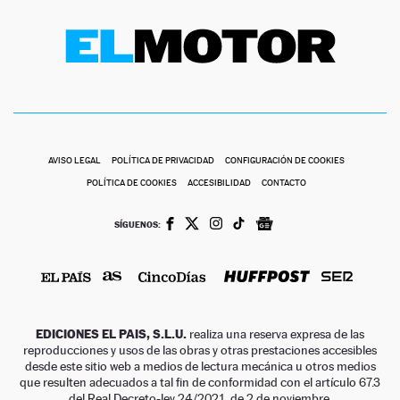
AVISO LEGAL
POLÍTICA DE PRIVACIDAD
CONFIGURACIÓN DE COOKIES
POLÍTICA DE COOKIES
ACCESIBILIDAD
CONTACTO
SÍGUENOS:
EDICIONES EL PAIS, S.L.U.
realiza una reserva expresa de las
reproducciones y usos de las obras y otras prestaciones accesibles
desde este sitio web a medios de lectura mecánica u otros medios
que resulten adecuados a tal fin de conformidad con el artículo 67.3
del Real Decreto-ley 24/2021, de 2 de noviembre.