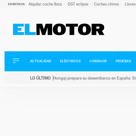
Alquilar coche Ibiza
DGT eclipse
Coches chinos
Llaves
ES NOTICIA:
ACTUALIDAD
ELÉCTRICOS
CONDUCIR
ACTUALIDAD
ELÉCTRICOS
CONDUCIR
PRUEBAS
PRUEBAS
Saltar
VIRALES
LO ÚLTIMO
Hongqi prepara su desembarco en España: SU
al
PODCAST
LO ÚLTIMO
Hongqi prepara su desembarco en España: SUV eléc
contenido
MOTOS
TECNOLOGÍA
SUPERCOCHES
MOTORTV
PREMIOS
SERVICIOS