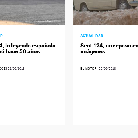
AD
ACTUALIDAD
4, la leyenda española
Seat 124, un repaso e
ió hace 50 años
imágenes
DOZ
|
22/06/2018
EL MOTOR
|
22/06/2018