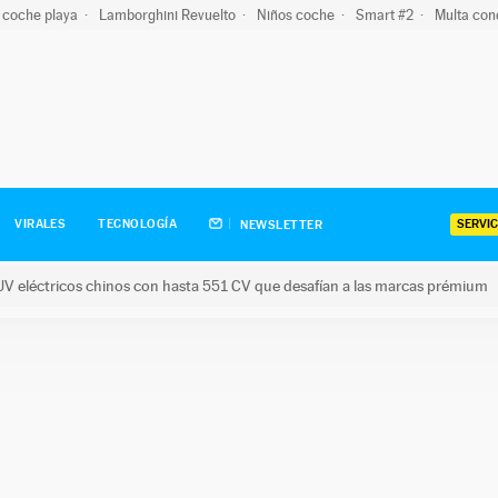
 coche playa
Lamborghini Revuelto
Niños coche
Smart #2
Multa con
SERVIC
VIRALES
TECNOLOGÍA
NEWSLETTER
V eléctricos chinos con hasta 551 CV que desafían a las marcas prémium
tricos chinos con hasta 551 CV que desafían a las marcas prém