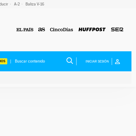
ducir
A-2
Baliza V-16
IOS
INICIAR SESIÓN
ium