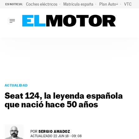
Coches eléctricos
Matrícula españa
Plan Auto+
VTC
ES NOTICIA:
LO ÚLTIMO
La Lista Blanca del Programa Auto+: todos los coches eléct
LO ÚLTIMO
La Lista Blanca del Programa Auto+: todos los coches eléctr
ACTUALIDAD
ELÉCTRICOS
CONDUCIR
PRUEBAS
Saltar
VIRALES
al
ACTUALIDAD
PODCAST
contenido
Seat 124, la leyenda española
MOTOS
que nació hace 50 años
TECNOLOGÍA
SUPERCOCHES
MOTORTV
PREMIOS
SERGIO AMADOZ
POR
SERVICIOS
ACTUALIZADO 22 JUN 18 - 09: 08