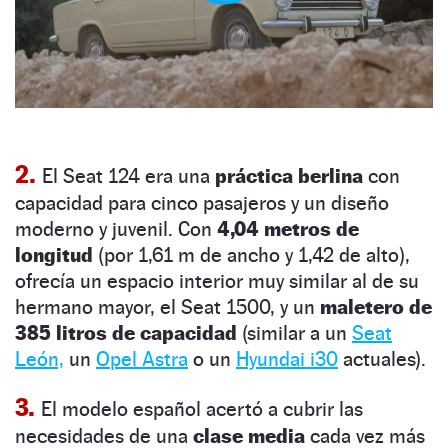
2.
El Seat 124 era una
práctica berlina
con
capacidad para cinco pasajeros y un diseño
moderno y juvenil. Con
4,04 metros de
longitud
(por 1,61 m de ancho y 1,42 de alto),
ofrecía un espacio interior muy similar al de su
hermano mayor, el Seat 1500, y un
maletero de
385 litros de capacidad
(similar a un
Seat
León,
un
Opel Astra
o un
Hyundai i30
actuales).
3.
El modelo español acertó a cubrir las
necesidades de una
clase media
cada vez más