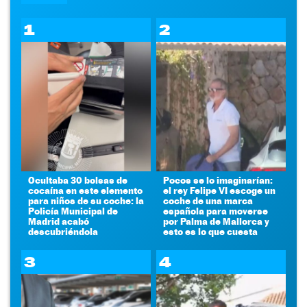
1
2
Ocultaba 30 bolsas de
Pocos se lo imaginarían:
cocaína en este elemento
el rey Felipe VI escoge un
para niños de su coche: la
coche de una marca
Policía Municipal de
española para moverse
Madrid acabó
por Palma de Mallorca y
descubriéndola
esto es lo que cuesta
3
4