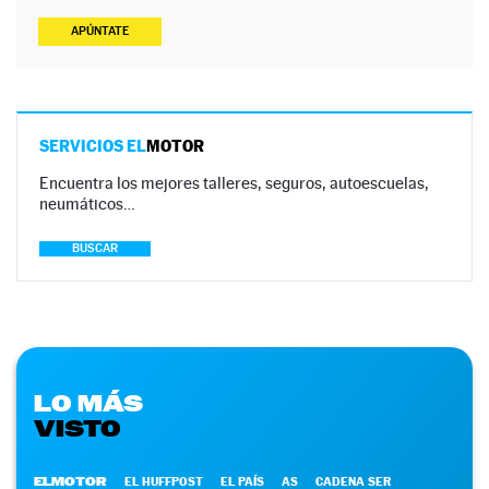
APÚNTATE
SERVICIOS EL
MOTOR
Encuentra los mejores talleres, seguros, autoescuelas,
neumáticos…
BUSCAR
LO MÁS
VISTO
ELMOTOR
EL HUFFPOST
EL PAÍS
AS
CADENA SER