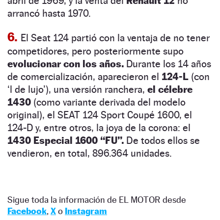
abril de 1969, y la venta del
Renault 12
no
arrancó hasta 1970.
6.
El Seat 124 partió con la ventaja de no tener
competidores, pero posteriormente supo
evolucionar con los años.
Durante los 14 años
de comercialización, aparecieron el
124-L
(con
‘l de lujo’), una versión ranchera,
el célebre
1430
(como variante derivada del modelo
original), el SEAT 124 Sport Coupé 1600, el
124-D y, entre otros, la joya de la corona: el
1430 Especial 1600 “FU”.
De todos ellos se
vendieron, en total, 896.364 unidades.
Sigue toda la información de EL MOTOR desde
Facebook
,
X
o
Instagram