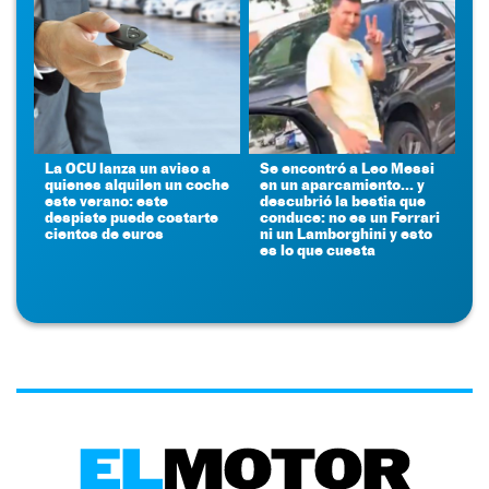
La OCU lanza un aviso a
Se encontró a Leo Messi
quienes alquilen un coche
en un aparcamiento... y
este verano: este
descubrió la bestia que
despiste puede costarte
conduce: no es un Ferrari
cientos de euros
ni un Lamborghini y esto
es lo que cuesta