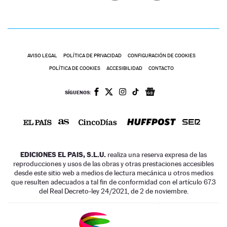
AVISO LEGAL
POLÍTICA DE PRIVACIDAD
CONFIGURACIÓN DE COOKIES
POLÍTICA DE COOKIES
ACCESIBILIDAD
CONTACTO
SÍGUENOS:
EDICIONES EL PAIS, S.L.U.
realiza una reserva expresa de las
reproducciones y usos de las obras y otras prestaciones accesibles
desde este sitio web a medios de lectura mecánica u otros medios
que resulten adecuados a tal fin de conformidad con el artículo 67.3
del Real Decreto-ley 24/2021, de 2 de noviembre.