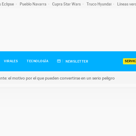
s Eclipse
Pueblo Navarra
Cupra Star Wars
Truco Hyundai
Líneas ver
SERVIC
VIRALES
TECNOLOGÍA
NEWSLETTER
olante: el motivo por el que pueden convertirse en un serio peligro
e: el motivo por el que pueden convertirse en un serio peligro