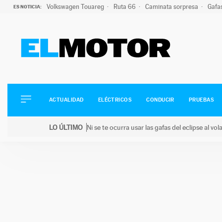
Volkswagen Touareg
Ruta 66
Caminata sorpresa
Gafa
ES NOTICIA:
ACTUALIDAD
ELÉCTRICOS
CONDUCIR
ACTUALIDAD
ELÉCTRICOS
CONDUCIR
PRUEBAS
PRUEBAS
Saltar
VIRALES
LO ÚLTIMO
Ni se te ocurra usar las gafas del eclipse al v
al
PODCAST
LO ÚLTIMO
Ni se te ocurra usar las gafas del eclipse al volant
contenido
MOTOS
TECNOLOGÍA
SUPERCOCHES
MOTORTV
PREMIOS
SERVICIOS