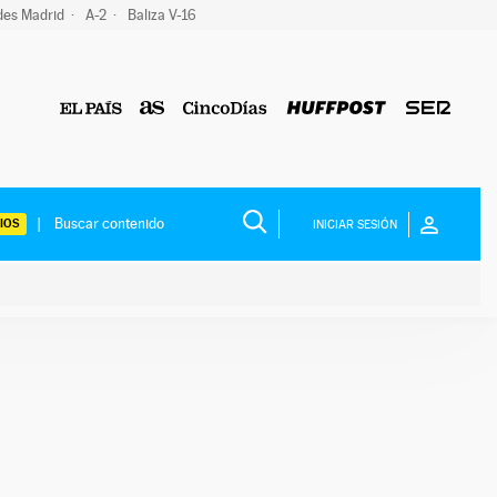
des Madrid
A-2
Baliza V-16
IOS
INICIAR SESIÓN