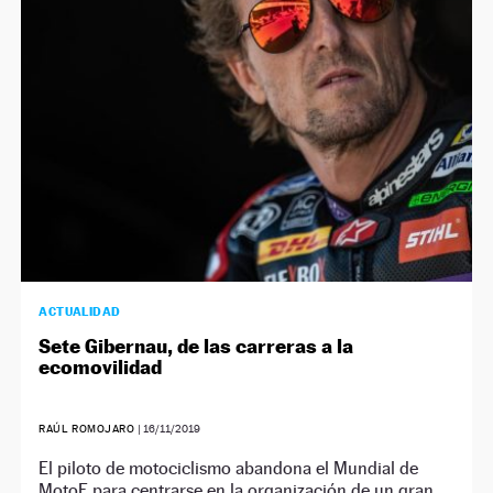
NEWSLETTER
SÍGUENOS
ACTUALIDAD
Sete Gibernau, de las carreras a la
ecomovilidad
RAÚL ROMOJARO
|
16/11/2019
El piloto de motociclismo abandona el Mundial de
MotoE para centrarse en la organización de un gran