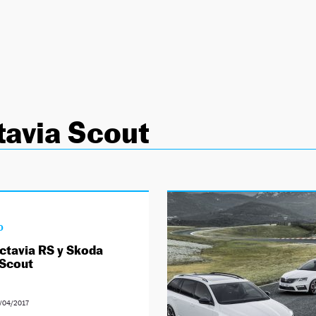
avia Scout
D
ctavia RS y Skoda
 Scout
7/04/2017