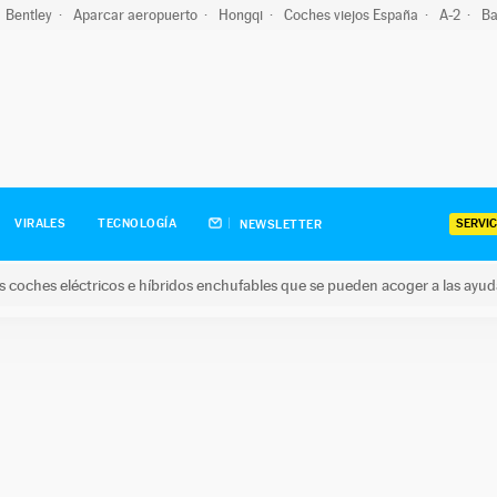
Bentley
Aparcar aeropuerto
Hongqi
Coches viejos España
A-2
Ba
SERVIC
VIRALES
TECNOLOGÍA
NEWSLETTER
s coches eléctricos e híbridos enchufables que se pueden acoger a las ayu
hes eléctricos e híbridos enchufables que se pueden acoger a la