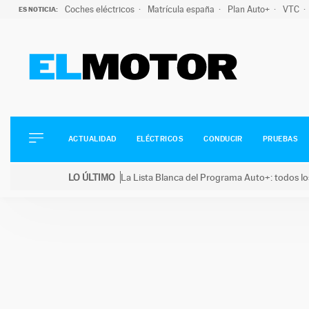
Coches eléctricos
Matrícula españa
Plan Auto+
VTC
ES NOTICIA:
ACTUALIDAD
ELÉCTRICOS
CONDUCIR
ACTUALIDAD
ELÉCTRICOS
CONDUCIR
PRUEBAS
PRUEBAS
Saltar
VIRALES
LO ÚLTIMO
La Lista Blanca del Programa Auto+: todos lo
al
PODCAST
LO ÚLTIMO
La Lista Blanca del Programa Auto+: todos los coc
contenido
MOTOS
TECNOLOGÍA
SUPERCOCHES
MOTORTV
PREMIOS
SERVICIOS