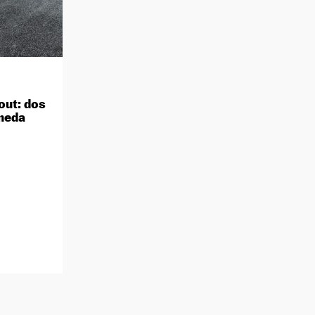
out: dos
neda