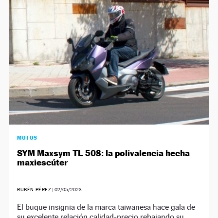
NEWSLETTER
SÍGUENOS
MOTOS
SYM Maxsym TL 508: la polivalencia hecha
maxiescúter
RUBÉN PÉREZ
|
02/05/2023
El buque insignia de la marca taiwanesa hace gala de
su excelente relación calidad-precio rebajando su