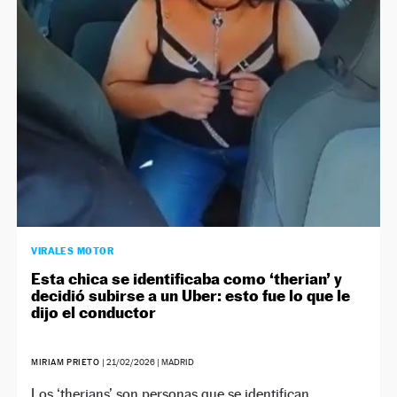
NEWSLETTER
SÍGUENOS
VIRALES MOTOR
Esta chica se identificaba como ‘therian’ y
decidió subirse a un Uber: esto fue lo que le
dijo el conductor
MIRIAM PRIETO
|
21/02/2026
| MADRID
Los ‘therians’ son personas que se identifican