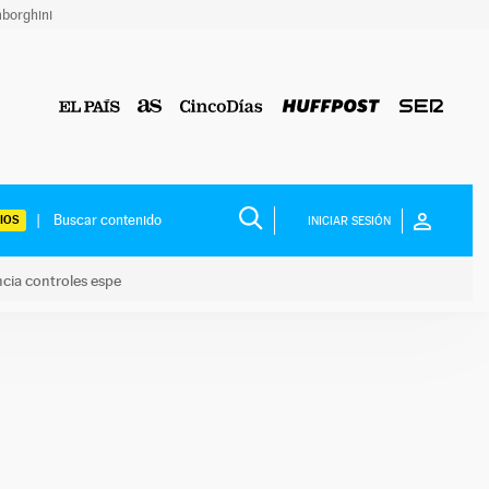
borghini
IOS
INICIAR SESIÓN
ncia controles espe
 y anuncia controles espe