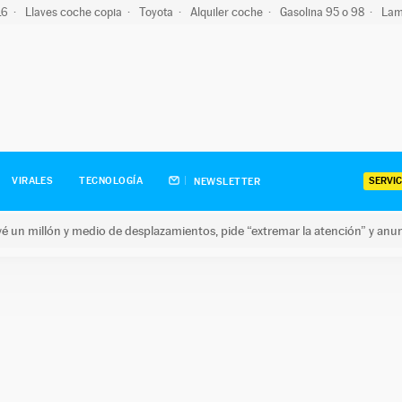
-16
Llaves coche copia
Toyota
Alquiler coche
Gasolina 95 o 98
Lam
SERVIC
VIRALES
TECNOLOGÍA
NEWSLETTER
revé un millón y medio de desplazamientos, pide “extremar la atención” y anu
n millón y medio de desplazamientos, pide “extremar la atención”