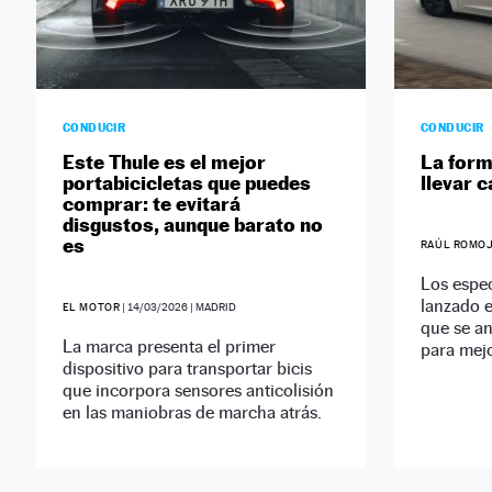
CONDUCIR
CONDUCIR
Este Thule es el mejor
La form
portabicicletas que puedes
llevar 
comprar: te evitará
disgustos, aunque barato no
es
RAÚL ROMO
Los espec
lanzado 
EL MOTOR
|
14/03/2026
| MADRID
que se an
La marca presenta el primer
para mej
dispositivo para transportar bicis
que incorpora sensores anticolisión
en las maniobras de marcha atrás.