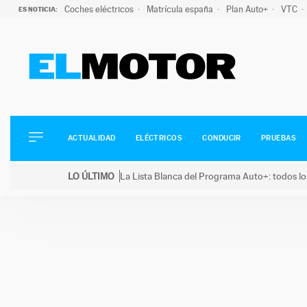
Coches eléctricos
Matrícula españa
Plan Auto+
VTC
ES NOTICIA:
ACTUALIDAD
ELÉCTRICOS
CONDUCIR
ACTUALIDAD
ELÉCTRICOS
CONDUCIR
PRUEBAS
PRUEBAS
Saltar
VIRALES
LO ÚLTIMO
La Lista Blanca del Programa Auto+: todos lo
al
PODCAST
LO ÚLTIMO
La Lista Blanca del Programa Auto+: todos los coc
contenido
MOTOS
TECNOLOGÍA
SUPERCOCHES
MOTORTV
PREMIOS
SERVICIOS