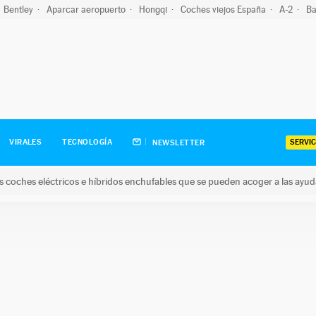
Bentley
Aparcar aeropuerto
Hongqi
Coches viejos España
A-2
Ba
SERVIC
VIRALES
TECNOLOGÍA
NEWSLETTER
s coches eléctricos e híbridos enchufables que se pueden acoger a las ayu
hes eléctricos e híbridos enchufables que se pueden acoger a la