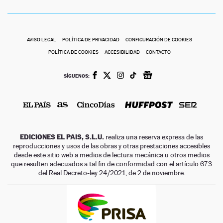
AVISO LEGAL
POLÍTICA DE PRIVACIDAD
CONFIGURACIÓN DE COOKIES
POLÍTICA DE COOKIES
ACCESIBILIDAD
CONTACTO
SÍGUENOS:
EDICIONES EL PAIS, S.L.U.
realiza una reserva expresa de las
reproducciones y usos de las obras y otras prestaciones accesibles
desde este sitio web a medios de lectura mecánica u otros medios
que resulten adecuados a tal fin de conformidad con el artículo 67.3
del Real Decreto-ley 24/2021, de 2 de noviembre.