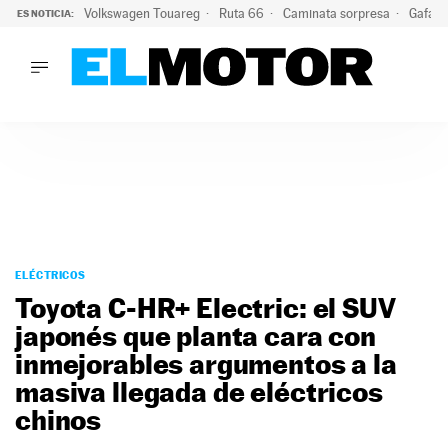
Volkswagen Touareg
Ruta 66
Caminata sorpresa
Gafas 
ES NOTICIA:
LO ÚLTIMO
Ni se te ocurra usar las gafas del eclipse al volante: el moti
LO ÚLTIMO
Ni se te ocurra usar las gafas del eclipse al volante: el motiv
ACTUALIDAD
ELÉCTRICOS
CONDUCIR
PRUEBAS
Saltar
VIRALES
al
ELÉCTRICOS
PODCAST
contenido
Toyota C-HR+ Electric: el SUV
MOTOS
japonés que planta cara con
TECNOLOGÍA
inmejorables argumentos a la
SUPERCOCHES
MOTORTV
masiva llegada de eléctricos
PREMIOS
chinos
SERVICIOS