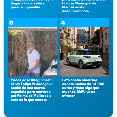
llegar a la carretera
Policía Municipal de
parece imposible
Madrid acabó
descubriéndola
3
4
Pocos se lo imaginarían:
Este coche eléctrico
el rey Felipe VI escoge un
cuesta menos de 14.000
coche de una marca
euros y tiene algo que
española para moverse
muchos BMW ya no
por Palma de Mallorca y
ofrecen
esto es lo que cuesta