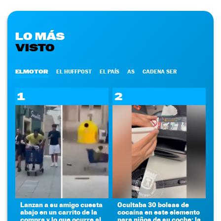
LO MÁS
VISTO
ELMOTOR
EL HUFFPOST
EL PAÍS
AS
CADENA SER
1
2
Lanzan a su amigo cuesta
Ocultaba 30 bolsas de
abajo en un carrito de la
cocaína en este elemento
compra y lo que ocurre al
para niños de su coche: la