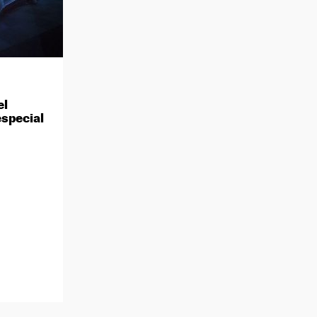
el
especial