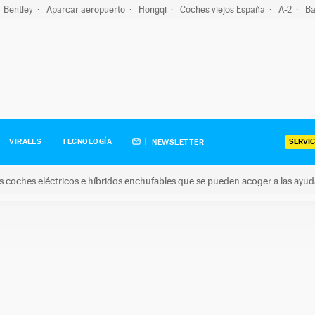
Bentley
Aparcar aeropuerto
Hongqi
Coches viejos España
A-2
Ba
SERVIC
VIRALES
TECNOLOGÍA
NEWSLETTER
s coches eléctricos e híbridos enchufables que se pueden acoger a las ayu
hes eléctricos e híbridos enchufables que se pueden acoger a la