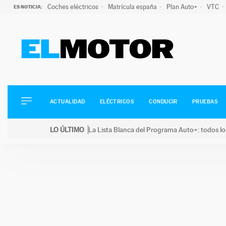
Coches eléctricos
Matrícula españa
Plan Auto+
VTC
ES NOTICIA:
ACTUALIDAD
ELÉCTRICOS
CONDUCIR
ACTUALIDAD
ELÉCTRICOS
CONDUCIR
PRUEBAS
PRUEBAS
Saltar
VIRALES
LO ÚLTIMO
La Lista Blanca del Programa Auto+: todos lo
al
PODCAST
LO ÚLTIMO
La Lista Blanca del Programa Auto+: todos los coc
contenido
MOTOS
TECNOLOGÍA
SUPERCOCHES
MOTORTV
PREMIOS
SERVICIOS