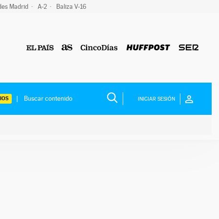
des Madrid
A-2
Baliza V-16
IOS
INICIAR SESIÓN