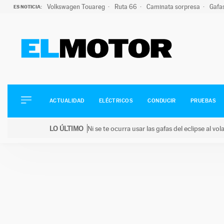
Volkswagen Touareg
Ruta 66
Caminata sorpresa
Gafa
ES NOTICIA:
ACTUALIDAD
ELÉCTRICOS
CONDUCIR
ACTUALIDAD
ELÉCTRICOS
CONDUCIR
PRUEBAS
PRUEBAS
Saltar
VIRALES
LO ÚLTIMO
Ni se te ocurra usar las gafas del eclipse al v
al
PODCAST
LO ÚLTIMO
Ni se te ocurra usar las gafas del eclipse al volant
contenido
MOTOS
TECNOLOGÍA
SUPERCOCHES
MOTORTV
PREMIOS
SERVICIOS