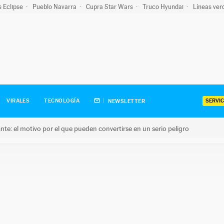
s Eclipse
Pueblo Navarra
Cupra Star Wars
Truco Hyundai
Líneas ver
SERVIC
VIRALES
TECNOLOGÍA
NEWSLETTER
olante: el motivo por el que pueden convertirse en un serio peligro
e: el motivo por el que pueden convertirse en un serio peligro