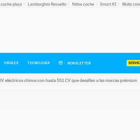
 coche playa
Lamborghini Revuelto
Niños coche
Smart #2
Multa con
SERVIC
VIRALES
TECNOLOGÍA
NEWSLETTER
V eléctricos chinos con hasta 551 CV que desafían a las marcas prémium
tricos chinos con hasta 551 CV que desafían a las marcas prém