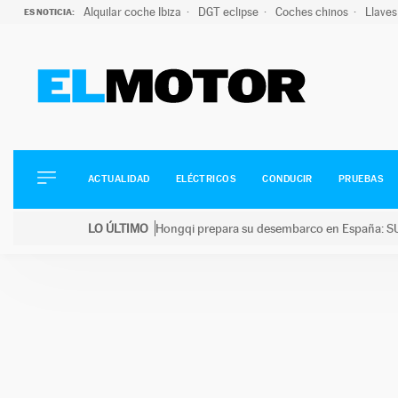
Alquilar coche Ibiza
DGT eclipse
Coches chinos
Llaves
ES NOTICIA:
ACTUALIDAD
ELÉCTRICOS
CONDUCIR
ACTUALIDAD
ELÉCTRICOS
CONDUCIR
PRUEBAS
PRUEBAS
Saltar
VIRALES
LO ÚLTIMO
Hongqi prepara su desembarco en España: SU
al
PODCAST
LO ÚLTIMO
Hongqi prepara su desembarco en España: SUV eléc
contenido
MOTOS
TECNOLOGÍA
SUPERCOCHES
MOTORTV
PREMIOS
SERVICIOS