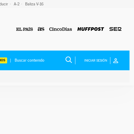
ducir
A-2
Baliza V-16
IOS
INICIAR SESIÓN
ium