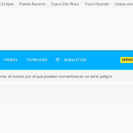
s Eclipse
Pueblo Navarra
Cupra Star Wars
Truco Hyundai
Líneas ver
SERVIC
VIRALES
TECNOLOGÍA
NEWSLETTER
olante: el motivo por el que pueden convertirse en un serio peligro
e: el motivo por el que pueden convertirse en un serio peligro