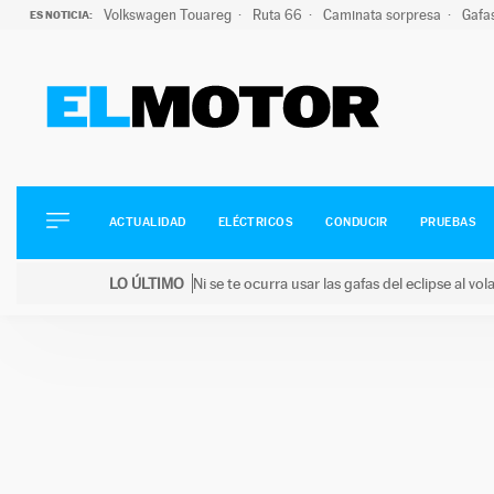
Volkswagen Touareg
Ruta 66
Caminata sorpresa
Gafa
ES NOTICIA:
ACTUALIDAD
ELÉCTRICOS
CONDUCIR
ACTUALIDAD
ELÉCTRICOS
CONDUCIR
PRUEBAS
PRUEBAS
Saltar
VIRALES
LO ÚLTIMO
Ni se te ocurra usar las gafas del eclipse al v
al
PODCAST
LO ÚLTIMO
Ni se te ocurra usar las gafas del eclipse al volant
contenido
MOTOS
TECNOLOGÍA
SUPERCOCHES
MOTORTV
PREMIOS
SERVICIOS