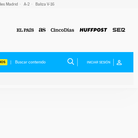
des Madrid
A-2
Baliza V-16
IOS
INICIAR SESIÓN