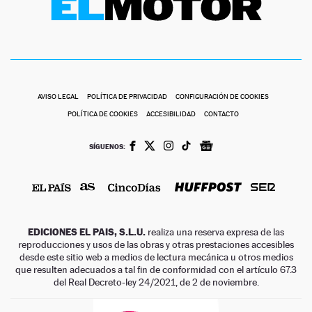
AVISO LEGAL
POLÍTICA DE PRIVACIDAD
CONFIGURACIÓN DE COOKIES
POLÍTICA DE COOKIES
ACCESIBILIDAD
CONTACTO
SÍGUENOS:
EDICIONES EL PAIS, S.L.U.
realiza una reserva expresa de las
reproducciones y usos de las obras y otras prestaciones accesibles
desde este sitio web a medios de lectura mecánica u otros medios
que resulten adecuados a tal fin de conformidad con el artículo 67.3
del Real Decreto-ley 24/2021, de 2 de noviembre.