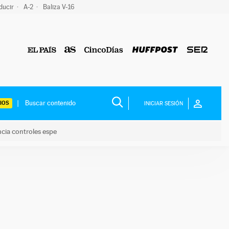
ducir
A-2
Baliza V-16
IOS
INICIAR SESIÓN
ncia controles espe
 y anuncia controles espe