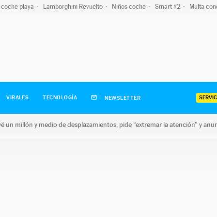
 coche playa
Lamborghini Revuelto
Niños coche
Smart #2
Multa con
SERVIC
VIRALES
TECNOLOGÍA
NEWSLETTER
revé un millón y medio de desplazamientos, pide “extremar la atención” y anu
n millón y medio de desplazamientos, pide “extremar la atención”