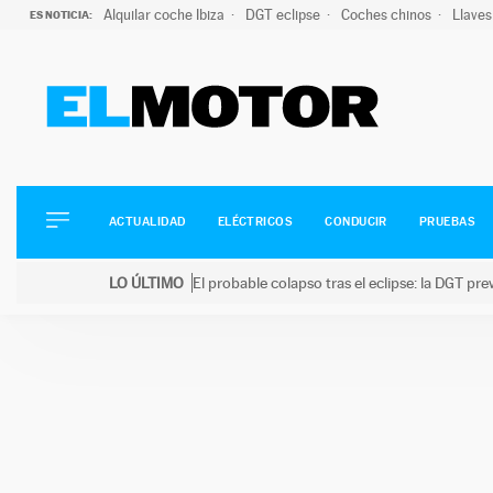
Alquilar coche Ibiza
DGT eclipse
Coches chinos
Llaves
ES NOTICIA:
ACTUALIDAD
ELÉCTRICOS
CONDUCIR
ACTUALIDAD
ELÉCTRICOS
CONDUCIR
PRUEBAS
PRUEBAS
Saltar
VIRALES
LO ÚLTIMO
El probable colapso tras el eclipse: la DGT p
al
PODCAST
LO ÚLTIMO
El probable colapso tras el eclipse: la DGT prevé u
contenido
MOTOS
TECNOLOGÍA
SUPERCOCHES
MOTORTV
PREMIOS
SERVICIOS