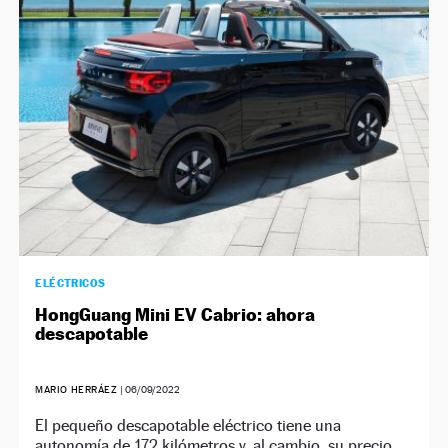
NEWSLETTER
SÍGUENOS
ELÉCTRICOS
HongGuang Mini EV Cabrio: ahora
descapotable
MARIO HERRÁEZ
|
06/09/2022
El pequeño descapotable eléctrico tiene una
autonomía de 172 kilómetros y, al cambio, su precio