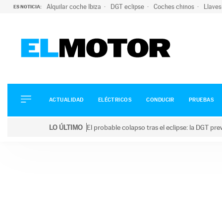
Alquilar coche Ibiza
DGT eclipse
Coches chinos
Llaves
ES NOTICIA:
ACTUALIDAD
ELÉCTRICOS
CONDUCIR
ACTUALIDAD
ELÉCTRICOS
CONDUCIR
PRUEBAS
PRUEBAS
Saltar
VIRALES
LO ÚLTIMO
El probable colapso tras el eclipse: la DGT p
al
PODCAST
LO ÚLTIMO
El probable colapso tras el eclipse: la DGT prevé u
contenido
MOTOS
TECNOLOGÍA
SUPERCOCHES
MOTORTV
PREMIOS
SERVICIOS