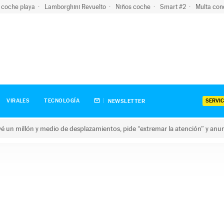
 coche playa
Lamborghini Revuelto
Niños coche
Smart #2
Multa con
SERVIC
VIRALES
TECNOLOGÍA
NEWSLETTER
revé un millón y medio de desplazamientos, pide “extremar la atención” y anu
n millón y medio de desplazamientos, pide “extremar la atención”