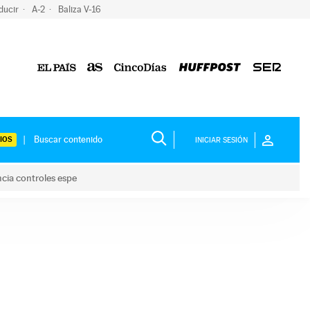
ducir
A-2
Baliza V-16
IOS
INICIAR SESIÓN
ncia controles espe
 y anuncia controles espe