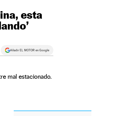
na, esta
olando’
Añadir EL MOTOR en Google
tre mal estacionado.