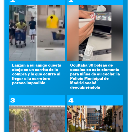
1
2
Lanzan a su amigo cuesta
Ocultaba 30 bolsas de
abajo en un carrito de la
cocaína en este elemento
compra y lo que ocurre al
para niños de su coche: la
llegar a la carretera
Policía Municipal de
parece imposible
Madrid acabó
descubriéndola
3
4