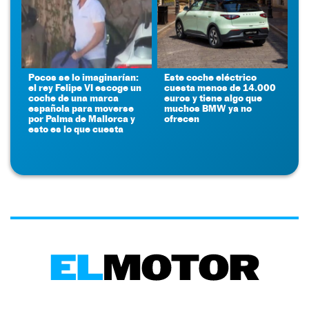
Pocos se lo imaginarían:
Este coche eléctrico
el rey Felipe VI escoge un
cuesta menos de 14.000
coche de una marca
euros y tiene algo que
española para moverse
muchos BMW ya no
por Palma de Mallorca y
ofrecen
esto es lo que cuesta