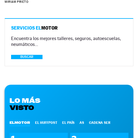
MIRIAM PRIETO
SERVICIOS EL
MOTOR
Encuentra los mejores talleres, seguros, autoescuelas,
neumáticos…
BUSCAR
LO MÁS
VISTO
ELMOTOR
EL HUFFPOST
EL PAÍS
AS
CADENA SER