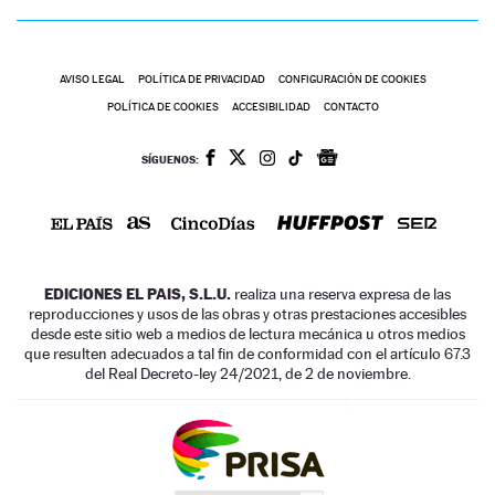
AVISO LEGAL
POLÍTICA DE PRIVACIDAD
CONFIGURACIÓN DE COOKIES
POLÍTICA DE COOKIES
ACCESIBILIDAD
CONTACTO
SÍGUENOS:
EDICIONES EL PAIS, S.L.U.
realiza una reserva expresa de las
reproducciones y usos de las obras y otras prestaciones accesibles
desde este sitio web a medios de lectura mecánica u otros medios
que resulten adecuados a tal fin de conformidad con el artículo 67.3
del Real Decreto-ley 24/2021, de 2 de noviembre.