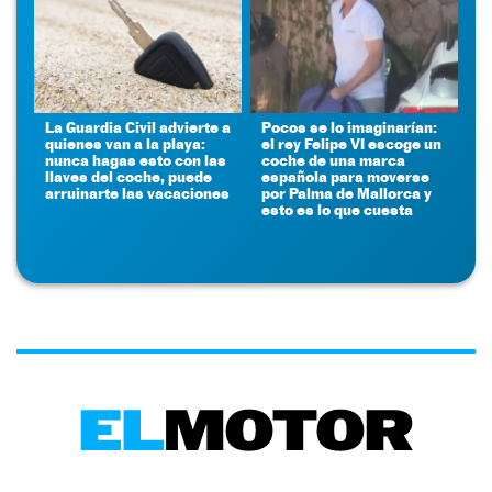
La Guardia Civil advierte a
Pocos se lo imaginarían:
quienes van a la playa:
el rey Felipe VI escoge un
nunca hagas esto con las
coche de una marca
llaves del coche, puede
española para moverse
arruinarte las vacaciones
por Palma de Mallorca y
esto es lo que cuesta