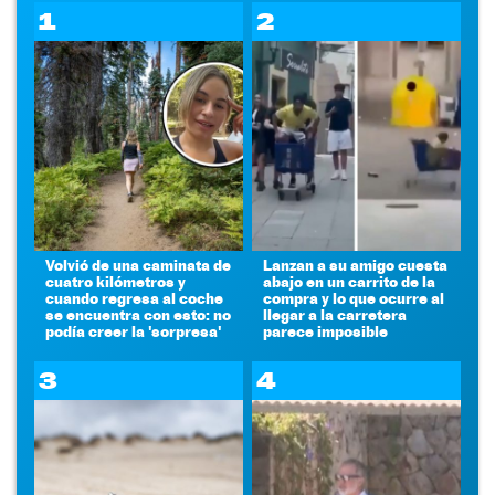
1
2
Volvió de una caminata de
Lanzan a su amigo cuesta
cuatro kilómetros y
abajo en un carrito de la
cuando regresa al coche
compra y lo que ocurre al
se encuentra con esto: no
llegar a la carretera
podía creer la 'sorpresa'
parece imposible
3
4