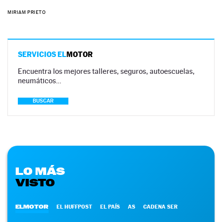
MIRIAM PRIETO
SERVICIOS EL
MOTOR
Encuentra los mejores talleres, seguros, autoescuelas,
neumáticos…
BUSCAR
LO MÁS
VISTO
ELMOTOR
EL HUFFPOST
EL PAÍS
AS
CADENA SER