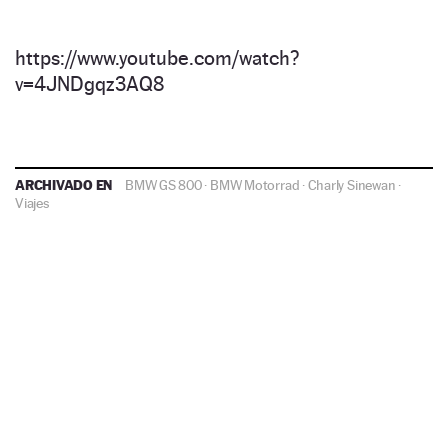
https://www.youtube.com/watch?
v=4JNDgqz3AQ8
ARCHIVADO EN
BMW GS 800
·
BMW Motorrad
·
Charly Sinewan
·
Viajes