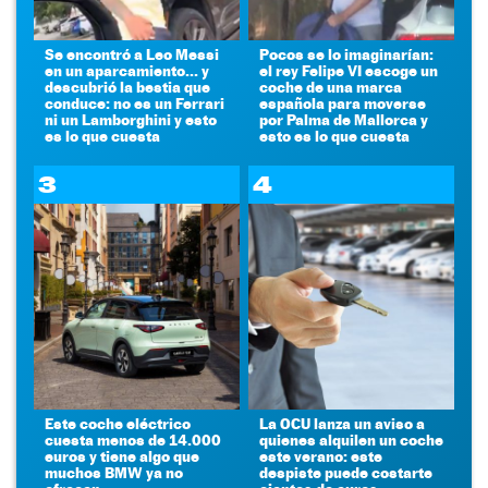
Se encontró a Leo Messi
Pocos se lo imaginarían:
en un aparcamiento... y
el rey Felipe VI escoge un
descubrió la bestia que
coche de una marca
conduce: no es un Ferrari
española para moverse
ni un Lamborghini y esto
por Palma de Mallorca y
es lo que cuesta
esto es lo que cuesta
3
4
Este coche eléctrico
La OCU lanza un aviso a
cuesta menos de 14.000
quienes alquilen un coche
euros y tiene algo que
este verano: este
muchos BMW ya no
despiste puede costarte