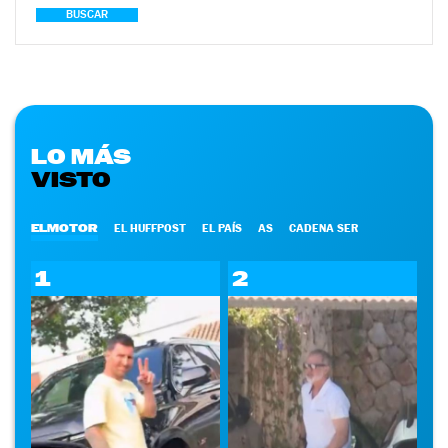
BUSCAR
LO MÁS
VISTO
ELMOTOR
EL HUFFPOST
EL PAÍS
AS
CADENA SER
1
2