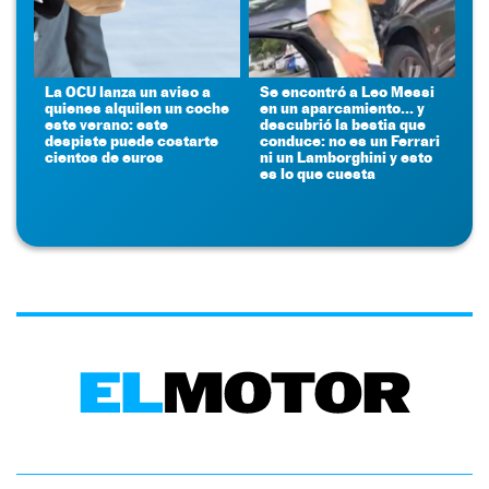
La OCU lanza un aviso a
Se encontró a Leo Messi
quienes alquilen un coche
en un aparcamiento... y
este verano: este
descubrió la bestia que
despiste puede costarte
conduce: no es un Ferrari
cientos de euros
ni un Lamborghini y esto
es lo que cuesta