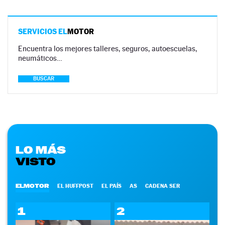
SERVICIOS EL
MOTOR
Encuentra los mejores talleres, seguros, autoescuelas,
neumáticos…
BUSCAR
LO MÁS
VISTO
ELMOTOR
EL HUFFPOST
EL PAÍS
AS
CADENA SER
1
2