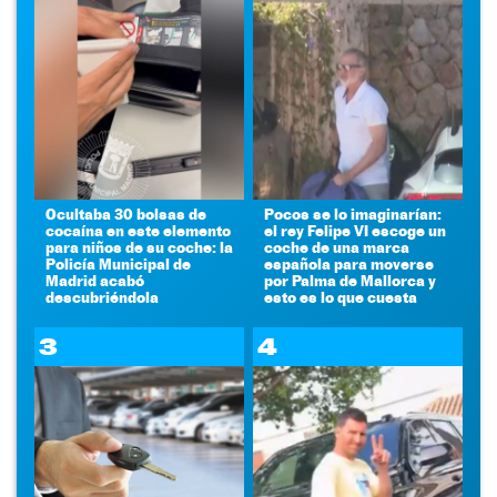
Ocultaba 30 bolsas de
Pocos se lo imaginarían:
cocaína en este elemento
el rey Felipe VI escoge un
para niños de su coche: la
coche de una marca
Policía Municipal de
española para moverse
Madrid acabó
por Palma de Mallorca y
descubriéndola
esto es lo que cuesta
3
4