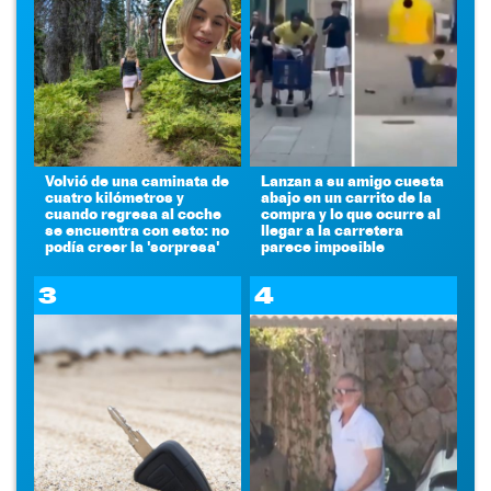
Volvió de una caminata de
Lanzan a su amigo cuesta
cuatro kilómetros y
abajo en un carrito de la
cuando regresa al coche
compra y lo que ocurre al
se encuentra con esto: no
llegar a la carretera
podía creer la 'sorpresa'
parece imposible
3
4