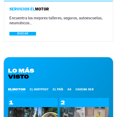
SERVICIOS EL
MOTOR
Encuentra los mejores talleres, seguros, autoescuelas,
neumáticos…
BUSCAR
LO MÁS
VISTO
ELMOTOR
EL HUFFPOST
EL PAÍS
AS
CADENA SER
1
2