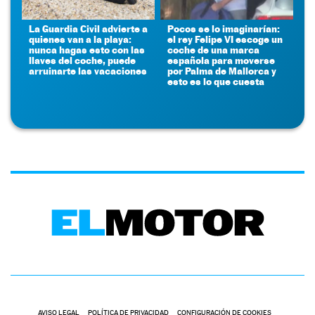
La Guardia Civil advierte a
Pocos se lo imaginarían:
quienes van a la playa:
el rey Felipe VI escoge un
nunca hagas esto con las
coche de una marca
llaves del coche, puede
española para moverse
arruinarte las vacaciones
por Palma de Mallorca y
esto es lo que cuesta
AVISO LEGAL
POLÍTICA DE PRIVACIDAD
CONFIGURACIÓN DE COOKIES