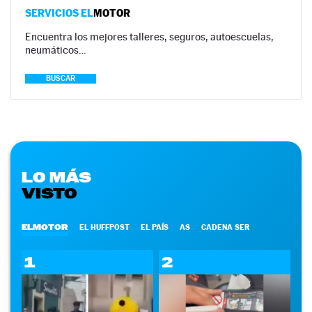
SERVICIOS EL
MOTOR
Encuentra los mejores talleres, seguros, autoescuelas,
neumáticos…
BUSCAR
LO MÁS
VISTO
ELMOTOR
EL HUFFPOST
EL PAÍS
AS
CADENA SER
1
2