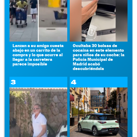
Lanzan a su amigo cuesta
Ocultaba 30 bolsas de
abajo en un carrito de la
cocaína en este elemento
compra y lo que ocurre al
para niños de su coche: la
llegar a la carretera
Policía Municipal de
parece imposible
Madrid acabó
descubriéndola
3
4