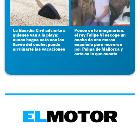
La Guardia Civil advierte a
Pocos se lo imaginarían:
quienes van a la playa:
el rey Felipe VI escoge un
nunca hagas esto con las
coche de una marca
llaves del coche, puede
española para moverse
arruinarte las vacaciones
por Palma de Mallorca y
esto es lo que cuesta