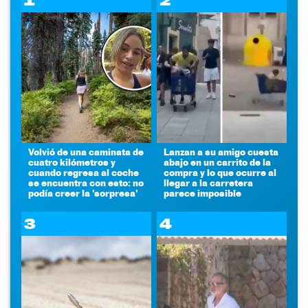
1
2
Volvió de una caminata de
Lanzan a su amigo cuesta
cuatro kilómetros y
abajo en un carrito de la
cuando regresa al coche
compra y lo que ocurre al
se encuentra con esto: no
llegar a la carretera
podía creer la 'sorpresa'
parece imposible
3
4