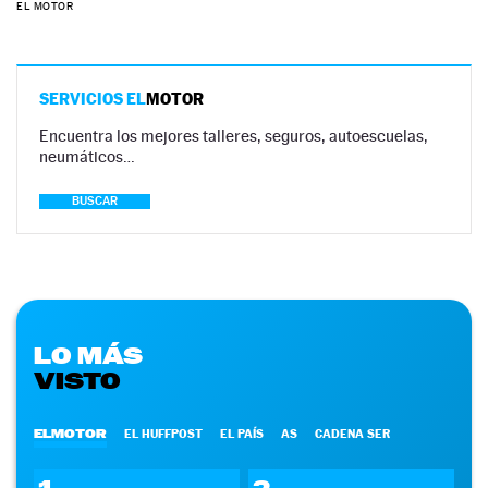
EL MOTOR
SERVICIOS EL
MOTOR
Encuentra los mejores talleres, seguros, autoescuelas,
neumáticos…
BUSCAR
LO MÁS
VISTO
ELMOTOR
EL HUFFPOST
EL PAÍS
AS
CADENA SER