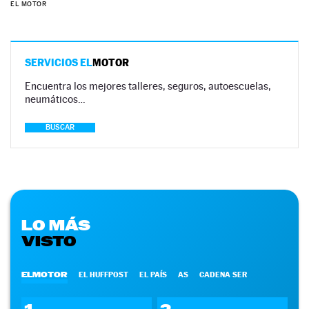
EL MOTOR
SERVICIOS EL
MOTOR
Encuentra los mejores talleres, seguros, autoescuelas,
neumáticos…
BUSCAR
LO MÁS
VISTO
ELMOTOR
EL HUFFPOST
EL PAÍS
AS
CADENA SER