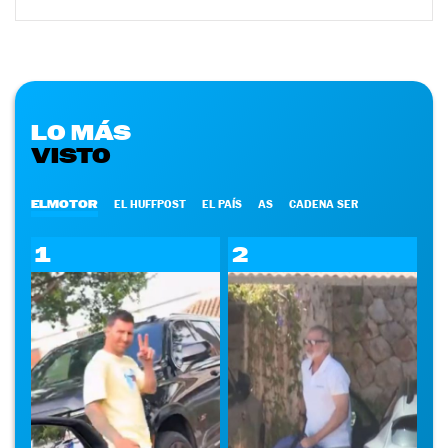
LO MÁS
VISTO
ELMOTOR
EL HUFFPOST
EL PAÍS
AS
CADENA SER
1
2