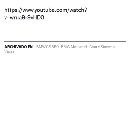
https://www.youtube.com/watch?
v=wrua9r9vHD0
ARCHIVADO EN
BMW GS 850
·
BMW Motorrad
·
Charly Sinewan
·
Viajes