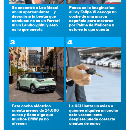
Se encontró a Leo Messi
Pocos se lo imaginarían:
en un aparcamiento... y
el rey Felipe VI escoge un
descubrió la bestia que
coche de una marca
conduce: no es un Ferrari
española para moverse
ni un Lamborghini y esto
por Palma de Mallorca y
es lo que cuesta
esto es lo que cuesta
3
4
Este coche eléctrico
La OCU lanza un aviso a
cuesta menos de 14.000
quienes alquilen un coche
euros y tiene algo que
este verano: este
muchos BMW ya no
despiste puede costarte
ofrecen
cientos de euros