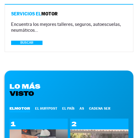
SERVICIOS EL
MOTOR
Encuentra los mejores talleres, seguros, autoescuelas,
neumáticos…
BUSCAR
LO MÁS
VISTO
ELMOTOR
EL HUFFPOST
EL PAÍS
AS
CADENA SER
1
2