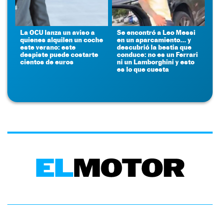
La OCU lanza un aviso a
Se encontró a Leo Messi
quienes alquilen un coche
en un aparcamiento... y
este verano: este
descubrió la bestia que
despiste puede costarte
conduce: no es un Ferrari
cientos de euros
ni un Lamborghini y esto
es lo que cuesta