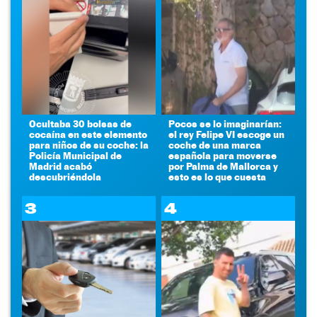
Ocultaba 30 bolsas de
Pocos se lo imaginarían:
cocaína en este elemento
el rey Felipe VI escoge un
para niños de su coche: la
coche de una marca
Policía Municipal de
española para moverse
Madrid acabó
por Palma de Mallorca y
descubriéndola
esto es lo que cuesta
3
4