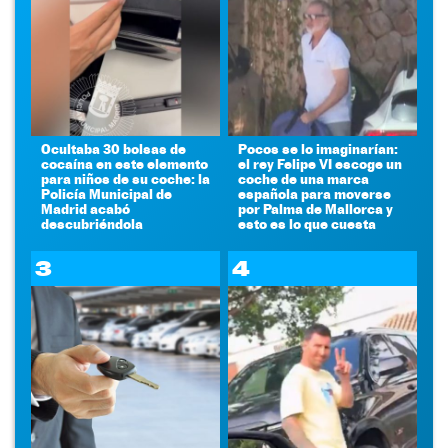
Ocultaba 30 bolsas de
Pocos se lo imaginarían:
cocaína en este elemento
el rey Felipe VI escoge un
para niños de su coche: la
coche de una marca
Policía Municipal de
española para moverse
Madrid acabó
por Palma de Mallorca y
descubriéndola
esto es lo que cuesta
3
4