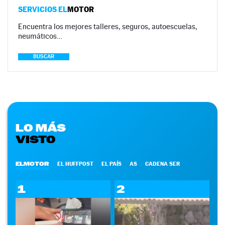
SERVICIOS EL
MOTOR
Encuentra los mejores talleres, seguros, autoescuelas,
neumáticos…
BUSCAR
LO MÁS
VISTO
ELMOTOR
EL HUFFPOST
EL PAÍS
AS
CADENA SER
1
2