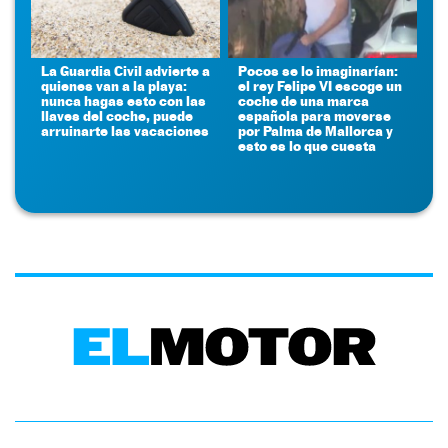
La Guardia Civil advierte a
Pocos se lo imaginarían:
quienes van a la playa:
el rey Felipe VI escoge un
nunca hagas esto con las
coche de una marca
llaves del coche, puede
española para moverse
arruinarte las vacaciones
por Palma de Mallorca y
esto es lo que cuesta