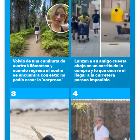
Volvió de una caminata de
Lanzan a su amigo cuesta
cuatro kilómetros y
abajo en un carrito de la
cuando regresa al coche
compra y lo que ocurre al
se encuentra con esto: no
llegar a la carretera
podía creer la 'sorpresa'
parece imposible
3
4