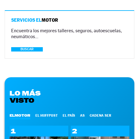
SERVICIOS EL
MOTOR
Encuentra los mejores talleres, seguros, autoescuelas,
neumáticos…
BUSCAR
LO MÁS
VISTO
ELMOTOR
EL HUFFPOST
EL PAÍS
AS
CADENA SER
1
2