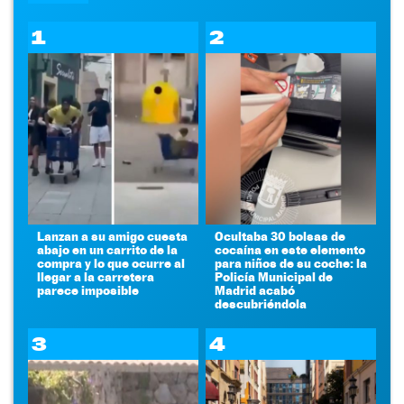
1
2
Lanzan a su amigo cuesta
Ocultaba 30 bolsas de
abajo en un carrito de la
cocaína en este elemento
compra y lo que ocurre al
para niños de su coche: la
llegar a la carretera
Policía Municipal de
parece imposible
Madrid acabó
descubriéndola
3
4