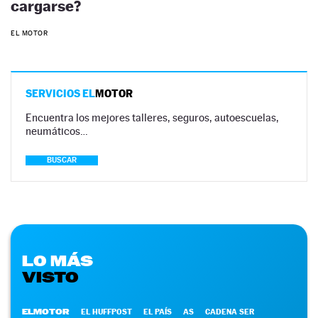
cargarse?
EL MOTOR
SERVICIOS EL
MOTOR
Encuentra los mejores talleres, seguros, autoescuelas,
neumáticos…
BUSCAR
LO MÁS
VISTO
ELMOTOR
EL HUFFPOST
EL PAÍS
AS
CADENA SER