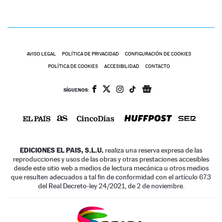
AVISO LEGAL
POLÍTICA DE PRIVACIDAD
CONFIGURACIÓN DE COOKIES
POLÍTICA DE COOKIES
ACCESIBILIDAD
CONTACTO
SÍGUENOS:
EDICIONES EL PAIS, S.L.U.
realiza una reserva expresa de las
reproducciones y usos de las obras y otras prestaciones accesibles
desde este sitio web a medios de lectura mecánica u otros medios
que resulten adecuados a tal fin de conformidad con el artículo 67.3
del Real Decreto-ley 24/2021, de 2 de noviembre.