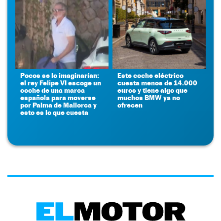
Pocos se lo imaginarían:
Este coche eléctrico
el rey Felipe VI escoge un
cuesta menos de 14.000
coche de una marca
euros y tiene algo que
española para moverse
muchos BMW ya no
por Palma de Mallorca y
ofrecen
esto es lo que cuesta