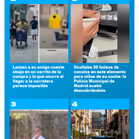
Lanzan a su amigo cuesta
Ocultaba 30 bolsas de
abajo en un carrito de la
cocaína en este elemento
compra y lo que ocurre al
para niños de su coche: la
llegar a la carretera
Policía Municipal de
parece imposible
Madrid acabó
descubriéndola
3
4