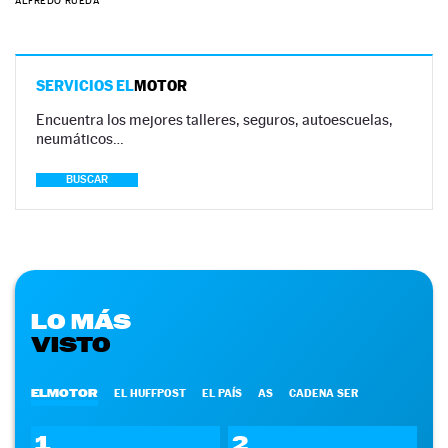
ALFREDO RUEDA
SERVICIOS EL
MOTOR
Encuentra los mejores talleres, seguros, autoescuelas,
neumáticos…
BUSCAR
LO MÁS
VISTO
ELMOTOR
EL HUFFPOST
EL PAÍS
AS
CADENA SER
1
2