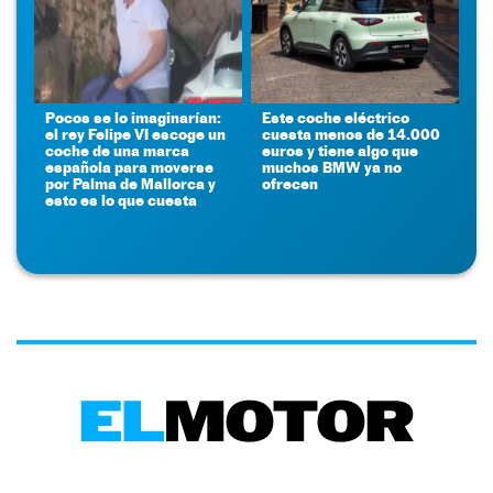
Pocos se lo imaginarían:
Este coche eléctrico
el rey Felipe VI escoge un
cuesta menos de 14.000
coche de una marca
euros y tiene algo que
española para moverse
muchos BMW ya no
por Palma de Mallorca y
ofrecen
esto es lo que cuesta