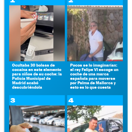
1
2
Ocultaba 30 bolsas de
Pocos se lo imaginarían:
cocaína en este elemento
el rey Felipe VI escoge un
para niños de su coche: la
coche de una marca
Policía Municipal de
española para moverse
Madrid acabó
por Palma de Mallorca y
descubriéndola
esto es lo que cuesta
3
4