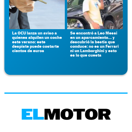
La OCU lanza un aviso a
Se encontró a Leo Messi
quienes alquilen un coche
en un aparcamiento... y
este verano: este
descubrió la bestia que
despiste puede costarte
conduce: no es un Ferrari
cientos de euros
ni un Lamborghini y esto
es lo que cuesta