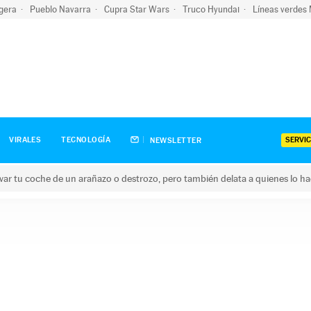
igera
Pueblo Navarra
Cupra Star Wars
Truco Hyundai
Líneas verdes
SERVIC
VIRALES
TECNOLOGÍA
NEWSLETTER
ar tu coche de un arañazo o destrozo, pero también delata a quienes lo h
 coche de un arañazo o destrozo, pero también delata a quienes 