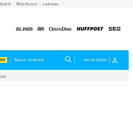
 Madrid
Moto Kymco
Ladrones
IOS
INICIAR SESIÓN
acen
lo hacen