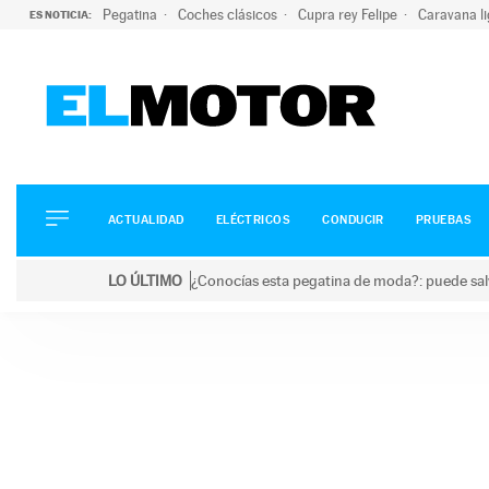
Pegatina
Coches clásicos
Cupra rey Felipe
Caravana l
ES NOTICIA:
ACTUALIDAD
ELÉCTRICOS
CONDUCIR
ACTUALIDAD
ELÉCTRICOS
CONDUCIR
PRUEBAS
PRUEBAS
Saltar
VIRALES
LO ÚLTIMO
¿Conocías esta pegatina de moda?: puede salv
al
PODCAST
LO ÚLTIMO
¿Conocías esta pegatina de moda?: puede salvar tu
contenido
MOTOS
TECNOLOGÍA
SUPERCOCHES
MOTORTV
PREMIOS
SERVICIOS