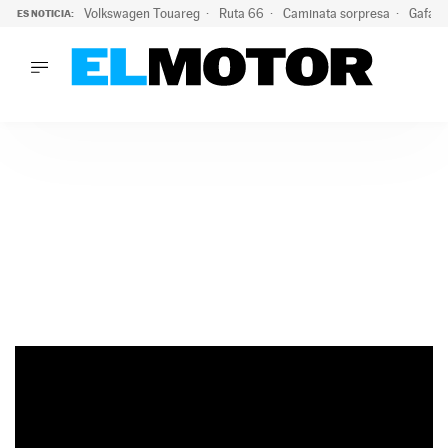
Volkswagen Touareg
Ruta 66
Caminata sorpresa
Gafas 
ES NOTICIA:
LO ÚLTIMO
Ni se te ocurra usar las gafas del eclipse al volante: el moti
LO ÚLTIMO
Ni se te ocurra usar las gafas del eclipse al volante: el motiv
ACTUALIDAD
ELÉCTRICOS
CONDUCIR
PRUEBAS
Saltar
VIRALES
al
PODCAST
contenido
MOTOS
TECNOLOGÍA
SUPERCOCHES
MOTORTV
PREMIOS
SERVICIOS