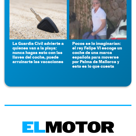
La Guardia Civil advierte a
Pocos se lo imaginarían:
quienes van a la playa:
el rey Felipe VI escoge un
nunca hagas esto con las
coche de una marca
llaves del coche, puede
española para moverse
arruinarte las vacaciones
por Palma de Mallorca y
esto es lo que cuesta