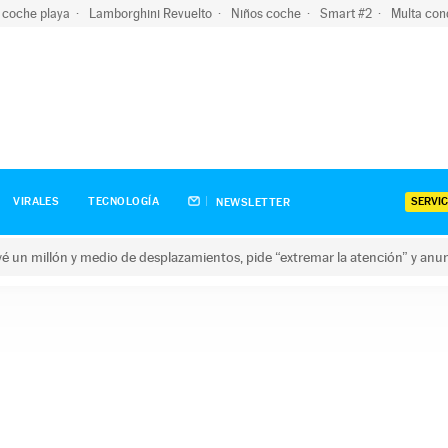
 coche playa
Lamborghini Revuelto
Niños coche
Smart #2
Multa con
SERVIC
VIRALES
TECNOLOGÍA
NEWSLETTER
revé un millón y medio de desplazamientos, pide “extremar la atención” y anu
n millón y medio de desplazamientos, pide “extremar la atención”