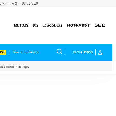
ducir
A-2
Baliza V-16
IOS
INICIAR SESIÓN
ncia controles espe
 y anuncia controles espe