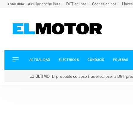
Alquilar coche Ibiza
DGT eclipse
Coches chinos
Llaves
ES NOTICIA:
ACTUALIDAD
ELÉCTRICOS
CONDUCIR
ACTUALIDAD
ELÉCTRICOS
CONDUCIR
PRUEBAS
PRUEBAS
Saltar
VIRALES
LO ÚLTIMO
El probable colapso tras el eclipse: la DGT p
al
PODCAST
LO ÚLTIMO
El probable colapso tras el eclipse: la DGT prevé u
contenido
MOTOS
TECNOLOGÍA
SUPERCOCHES
MOTORTV
PREMIOS
SERVICIOS