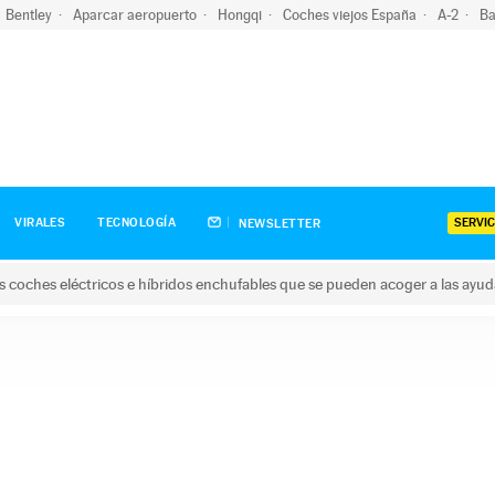
Bentley
Aparcar aeropuerto
Hongqi
Coches viejos España
A-2
Ba
SERVIC
VIRALES
TECNOLOGÍA
NEWSLETTER
s coches eléctricos e híbridos enchufables que se pueden acoger a las ayu
hes eléctricos e híbridos enchufables que se pueden acoger a la