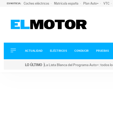
Coches eléctricos
Matrícula españa
Plan Auto+
VTC
ES NOTICIA:
ACTUALIDAD
ELÉCTRICOS
CONDUCIR
ACTUALIDAD
ELÉCTRICOS
CONDUCIR
PRUEBAS
PRUEBAS
Saltar
VIRALES
LO ÚLTIMO
La Lista Blanca del Programa Auto+: todos lo
al
PODCAST
LO ÚLTIMO
La Lista Blanca del Programa Auto+: todos los coc
contenido
MOTOS
TECNOLOGÍA
SUPERCOCHES
MOTORTV
PREMIOS
SERVICIOS