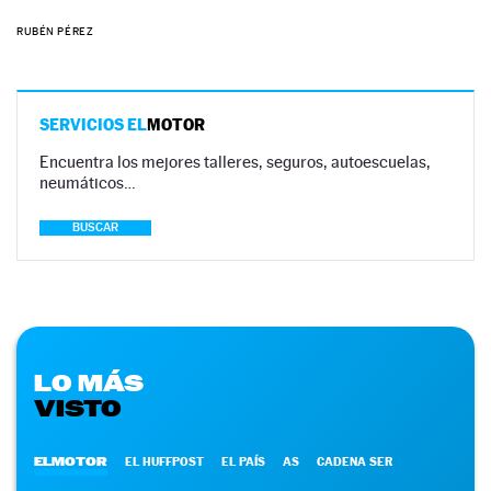
RUBÉN PÉREZ
SERVICIOS EL
MOTOR
Encuentra los mejores talleres, seguros, autoescuelas,
neumáticos…
BUSCAR
LO MÁS
VISTO
ELMOTOR
EL HUFFPOST
EL PAÍS
AS
CADENA SER