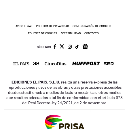
AVISO LEGAL
POLÍTICA DE PRIVACIDAD
CONFIGURACIÓN DE COOKIES
POLÍTICA DE COOKIES
ACCESIBILIDAD
CONTACTO
SÍGUENOS:
EDICIONES EL PAIS, S.L.U.
realiza una reserva expresa de las
reproducciones y usos de las obras y otras prestaciones accesibles
desde este sitio web a medios de lectura mecánica u otros medios
que resulten adecuados a tal fin de conformidad con el artículo 67.3
del Real Decreto-ley 24/2021, de 2 de noviembre.