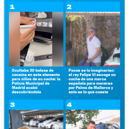
1
2
Ocultaba 30 bolsas de
Pocos se lo imaginarían:
cocaína en este elemento
el rey Felipe VI escoge un
para niños de su coche: la
coche de una marca
Policía Municipal de
española para moverse
Madrid acabó
por Palma de Mallorca y
descubriéndola
esto es lo que cuesta
3
4