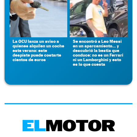
La OCU lanza un aviso a
Se encontró a Leo Messi
quienes alquilen un coche
en un aparcamiento... y
este verano: este
descubrió la bestia que
despiste puede costarte
conduce: no es un Ferrari
cientos de euros
ni un Lamborghini y esto
es lo que cuesta