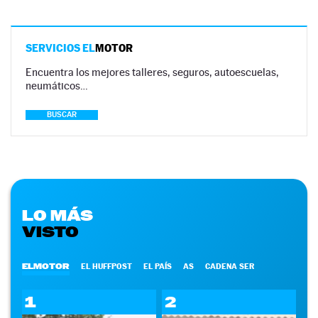
SERVICIOS EL
MOTOR
Encuentra los mejores talleres, seguros, autoescuelas,
neumáticos…
BUSCAR
LO MÁS
VISTO
ELMOTOR
EL HUFFPOST
EL PAÍS
AS
CADENA SER
1
2