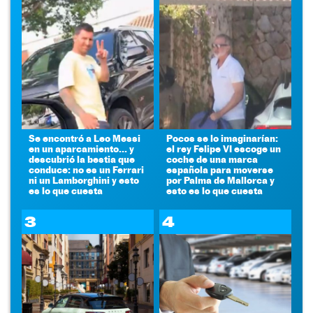
Se encontró a Leo Messi
Pocos se lo imaginarían:
en un aparcamiento... y
el rey Felipe VI escoge un
descubrió la bestia que
coche de una marca
conduce: no es un Ferrari
española para moverse
ni un Lamborghini y esto
por Palma de Mallorca y
es lo que cuesta
esto es lo que cuesta
3
4