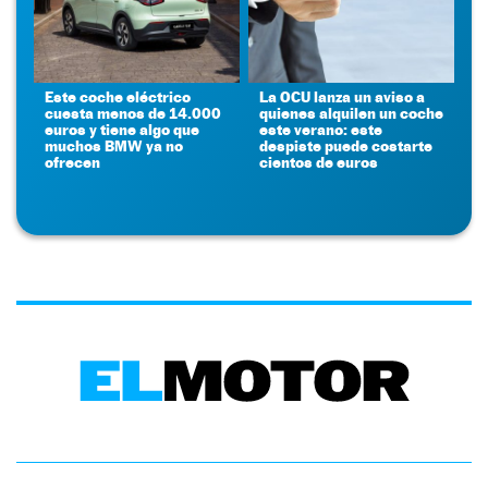
Este coche eléctrico
La OCU lanza un aviso a
cuesta menos de 14.000
quienes alquilen un coche
euros y tiene algo que
este verano: este
muchos BMW ya no
despiste puede costarte
ofrecen
cientos de euros