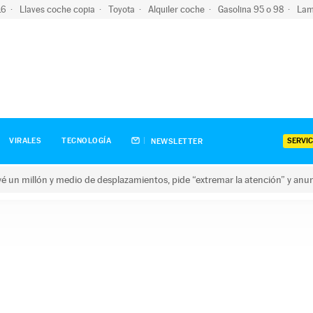
-16
Llaves coche copia
Toyota
Alquiler coche
Gasolina 95 o 98
Lam
SERVIC
VIRALES
TECNOLOGÍA
NEWSLETTER
revé un millón y medio de desplazamientos, pide “extremar la atención” y anu
n millón y medio de desplazamientos, pide “extremar la atención”