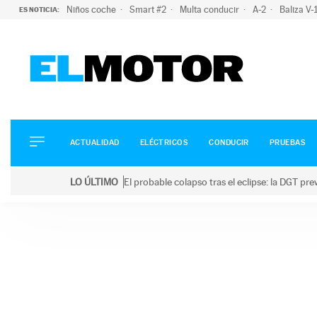
Niños coche
Smart #2
Multa conducir
A-2
Baliza V
ES NOTICIA:
ACTUALIDAD
ELÉCTRICOS
CONDUCIR
ACTUALIDAD
ELÉCTRICOS
CONDUCIR
PRUEBAS
PRUEBAS
Saltar
VIRALES
LO ÚLTIMO
El probable colapso tras el eclipse: la DGT p
al
PODCAST
LO ÚLTIMO
El probable colapso tras el eclipse: la DGT prevé u
contenido
MOTOS
TECNOLOGÍA
SUPERCOCHES
MOTORTV
PREMIOS
SERVICIOS