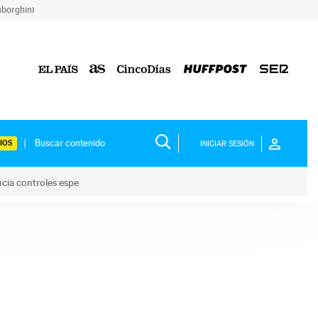
borghini
IOS
INICIAR SESIÓN
ncia controles espe
 y anuncia controles espe